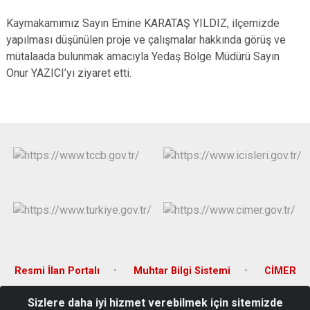
Kaymakamımız Sayın Emine KARATAŞ YILDIZ, ilçemizde
yapılması düşünülen proje ve çalışmalar hakkında görüş ve
mütalaada bulunmak amacıyla Yedaş Bölge Müdürü Sayın
Onur YAZICI’yı ziyaret etti.
Resmi İlan Portalı
Muhtar Bilgi Sistemi
CİMER
Sizlere daha iyi hizmet verebilmek için sitemizde
Çarşı Mahallesi Hitit Caddesi No: 23 Boğazkale/ÇORUM