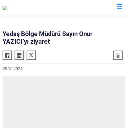
Çorum
Yedaş Bölge Müdürü Sayın Onur
YAZICI’yı ziyaret
Alaca
Mecitözü
Bayat
Oğuzlar
Boğazkale
Ortaköy
25.10.2024
Dodurga
Osmancık
İskilip
Sungurlu
Kargı
Uğurludağ
Laçin