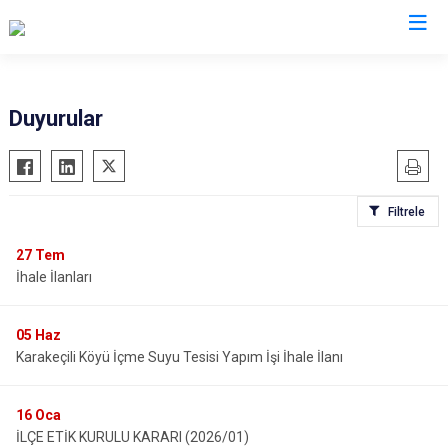
Çorum
Duyurular
Alaca
Mecitözü
Bayat
Oğuzlar
Filtrele
Boğazkale
Ortaköy
Dodurga
Osmancık
27
Tem
İhale İlanları
İskilip
Sungurlu
Kargı
Uğurludağ
05
Haz
Laçin
Karakeçili Köyü İçme Suyu Tesisi Yapım İşi İhale İlanı
16
Oca
İLÇE ETİK KURULU KARARI (2026/01)